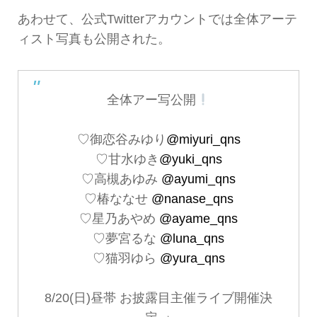
あわせて、公式Twitterアカウントでは全体アーテ
ィスト写真も公開された。
全体アー写公開
♡御恋谷みゆり
@miyuri_qns
♡甘水ゆき
@yuki_qns
♡高槻あゆみ
@ayumi_qns
♡椿ななせ
@nanase_qns
♡星乃あやめ
@ayame_qns
♡夢宮るな
@luna_qns
♡猫羽ゆら
@yura_qns
8/20(日)昼帯 お披露目主催ライブ開催決