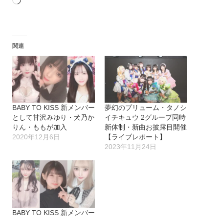
読
み
込
関連
み
中…
BABY TO KISS 新メンバー
夢幻のプリューム・タノシ
として甘沢みゆり・犬乃か
イチキュウ 2グループ同時
りん・ももが加入
新体制・新曲お披露目開催
2020年12月6日
【ライブレポート】
2023年11月24日
BABY TO KISS 新メンバー