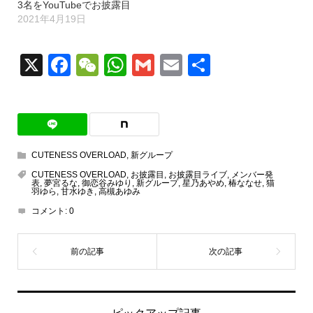
3名をYouTubeでお披露目
2021年4月19日
X
Facebook
WeChat
WhatsApp
Gmail
Email
共
有
CUTENESS OVERLOAD
,
新グループ
CUTENESS OVERLOAD
,
お披露目
,
お披露目ライブ
,
メンバー発
表
,
夢宮るな
,
御恋谷みゆり
,
新グループ
,
星乃あやめ
,
椿ななせ
,
猫
羽ゆら
,
甘水ゆき
,
高槻あゆみ
コメント:
0