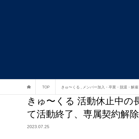
TOP
きゅ〜くる
,
メンバー加入・卒業・脱退・解雇
きゅ〜くる 活動休止中の長
て活動終了、専属契約解除
2023.07.25