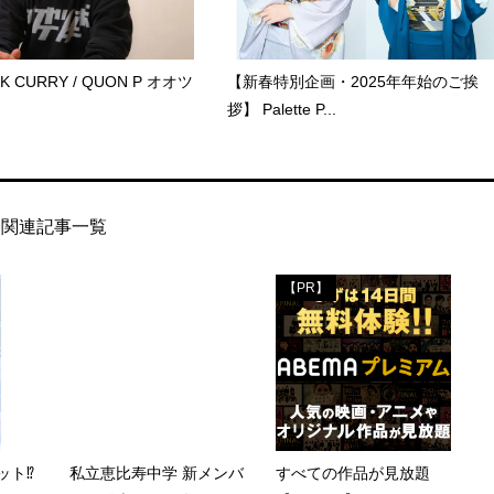
CK CURRY / QUON P オオツ
【新春特別企画・2025年年始のご挨
拶】 Palette P...
関連記事一覧
【PR】
ト⁉︎
私立恵比寿中学 新メンバ
すべての作品が見放題