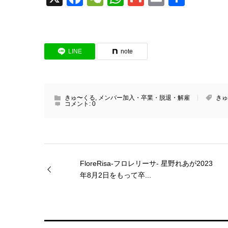
有
LINE
note
きゅ〜くる
,
メンバー加入・卒業・脱退・解雇
きゅ
コメント:
0
FloreRisa-フロレリーサ- 星野れあが2023
年8月2日をもって卒...