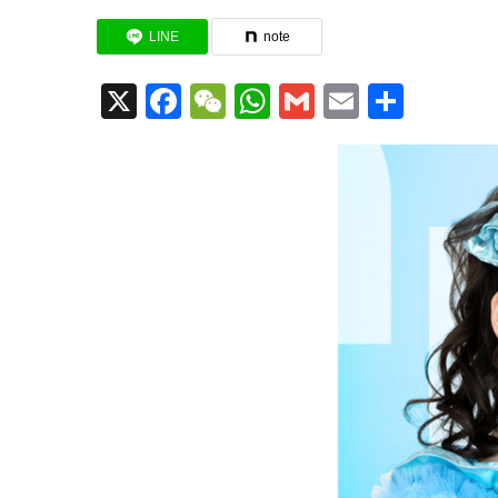
LINE
note
X
Facebook
WeChat
WhatsApp
Gmail
Email
共
有