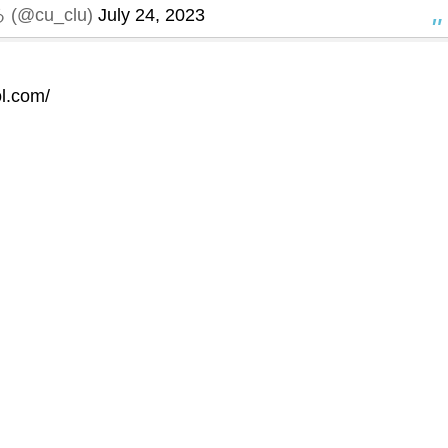
(@cu_clu)
July 24, 2023
ol.com/
u