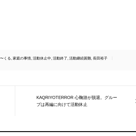
〜くる
,
家庭の事情
,
活動休止中
,
活動終了
,
活動継続困難
,
長田裕子
KAQRIYOTERROR 心鞠游が脱退。グルー
プは再編に向けて活動休止