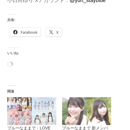
小日向ゆり Xアカウント：
@yuri_stayblue
共有:
Facebook
X
いいね:
読
み
込
関連
み
中…
ブルーなままで・LOVE
ブルーなままで 新メンバ