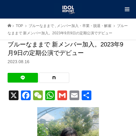
TOP
ブルーなままで
,
メンバー加入・卒業・脱退・解雇
ブルー
なままで 新メンバー加入。2023年9月9日の定期公演でデビュー
ブルーなままで 新メンバー加入。2023年9
月9日の定期公演でデビュー
2023.08.16
X
Facebook
WeChat
WhatsApp
Gmail
Email
共
有