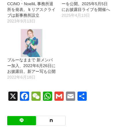
CCiNO・NoelliL 事務所退
ーを公開。2025年5月5日
所を発表。♮リアスクライ
にお披露目ライブを開催へ
ブは新事務所設立
2025年4月13日
2023年9月13日
ブルーなままで 新メンバ
ー加入、2022年6月26日に
お披露目。新アー写も公開
2022年6月18日
X
Facebook
WeChat
WhatsApp
Gmail
Email
共
有