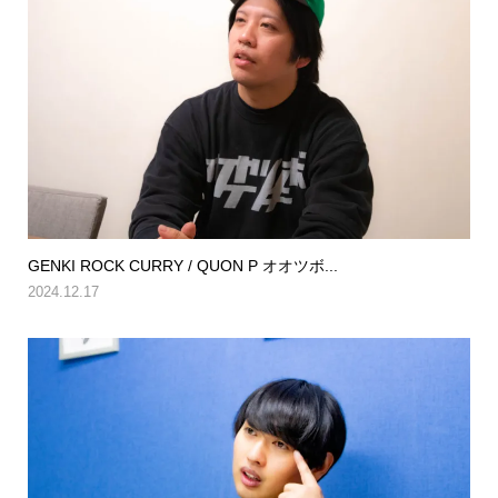
GENKI ROCK CURRY / QUON P オオツボ...
2024.12.17