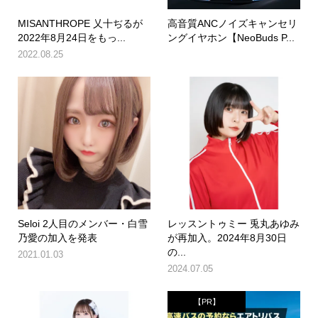
MISANTHROPE 乂十ぢるが
高音質ANCノイズキャンセリ
2022年8月24日をもっ...
ングイヤホン【NeoBuds P...
2022.08.25
Seloi 2人目のメンバー・白雪
レッスントゥミー 兎丸あゆみ
乃愛の加入を発表
が再加入。2024年8月30日
の...
2021.01.03
2024.07.05
【PR】