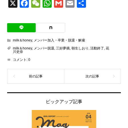
X
Facebook
WeChat
WhatsApp
Gmail
Email
共
有
milk＆honey
,
メンバー加入・卒業・脱退・解雇
milk＆honey
,
メンバー脱退
,
三好夢摘
,
朝生しおり
,
活動終了
,
花
川史奈
コメント:
0
ピックアップ記事