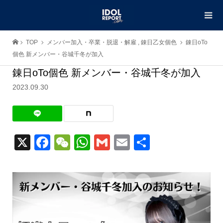
TOP
メンバー加入・卒業・脱退・解雇
,
錬日乙女個色
錬日oTo
個色 新メンバー・谷城千冬が加入
錬日oTo個色 新メンバー・谷城千冬が加入
2023.09.30
X
Facebook
WeChat
WhatsApp
Gmail
Email
共
有