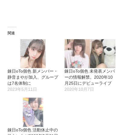
関連
錬日oTo個色 新メンバー・
錬日oTo個色 未発表メンバ
静音まやが加入、グループ
ーの情報解禁。2020年10
は7名体制に
月25日にデビューライブ
2023年5月11日
2020年10月7日
錬日oTo個色 活動休止中の