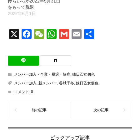
怜らいらが2022年5月31日
をもって脱退
2022年6月1日
X
Facebook
WeChat
WhatsApp
Gmail
Email
共
有
メンバー加入・卒業・脱退・解雇
,
錬日乙女個色
メンバー加入
,
新メンバー
,
谷城千冬
,
錬日乙女個色
コメント:
0
ピックアップ記事