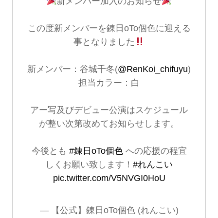
新メンバー加入のお知らせ
この度新メンバーを錬日oTo個色に迎える
事となりました
新メンバー：谷城千冬(
@RenKoi_chifuyu
)
担当カラー：白
アー写及びデビュー公演はスケジュール
が整い次第改めてお知らせします。
今後とも
#錬日oTo個色
への応援の程宜
しくお願い致します！
#れんこい
pic.twitter.com/V5NVGI0HoU
— 【公式】錬日oTo個色 (れんこい)