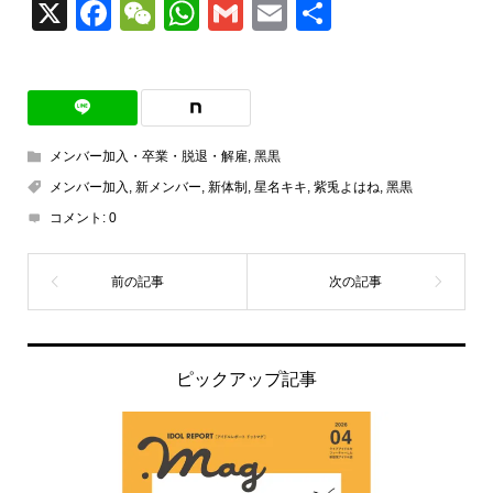
X
Facebook
WeChat
WhatsApp
Gmail
Email
共
有
メンバー加入・卒業・脱退・解雇
,
黑黒
メンバー加入
,
新メンバー
,
新体制
,
星名キキ
,
紫兎よはね
,
黑黒
コメント:
0
ピックアップ記事