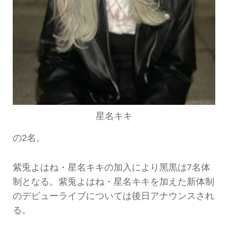
星名キキ
の2名。
紫兎よはね・星名キキの加入により黑黒は7名体
制となる。紫兎よはね・星名キキを加えた新体制
のデビューライブについては後日アナウンスされ
る。