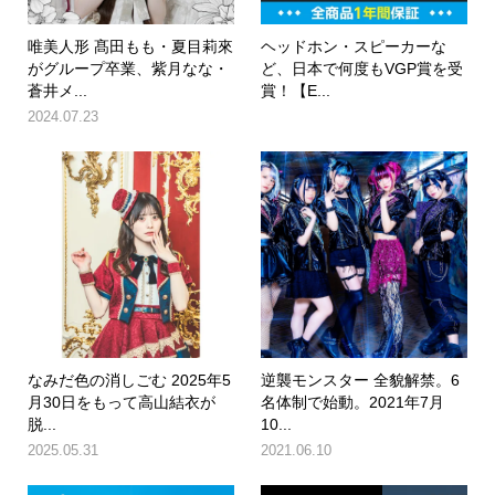
唯美人形 髙田もも・夏目莉來
ヘッドホン・スピーカーな
がグループ卒業、紫月なな・
ど、日本で何度もVGP賞を受
蒼井メ...
賞！【E...
2024.07.23
なみだ色の消しごむ 2025年5
逆襲モンスター 全貌解禁。6
月30日をもって高山結衣が
名体制で始動。2021年7月
脱...
10...
2025.05.31
2021.06.10