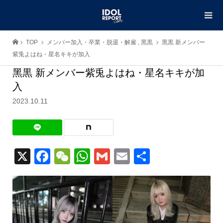
TOP
メンバー加入・卒業・脱退・解雇
,
黑黒
黑黒 新メンバー
紫兎よはね・星名キキが加入
黑黒 新メンバー紫兎よはね・星名キキが加
入
2023.10.11
X
Facebook
WeChat
WhatsApp
Gmail
Email
共
有