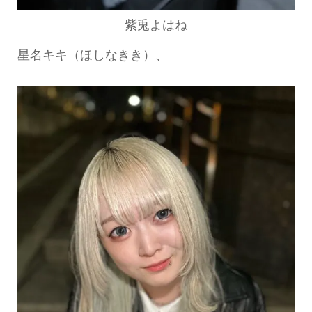
紫兎よはね
星名キキ（ほしなきき）、