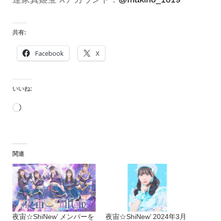
共有:
Facebook
X
いいね:
読
み
込
関連
み
中…
夜宙☆ShiNew’ メンバーを
夜宙☆ShiNew’ 2024年3月