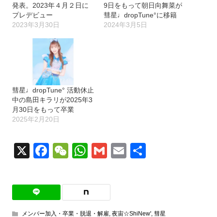
発表。2023年４月２日に
9日をもって朝日向舞菜が
プレデビュー
彗星♩dropTune°に移籍
2023年3月30日
2024年3月5日
彗星♩dropTune° 活動休止
中の島田キラリが2025年3
月30日をもって卒業
2025年2月20日
X
Facebook
WeChat
WhatsApp
Gmail
Email
共
有
メンバー加入・卒業・脱退・解雇
,
夜宙☆ShiNew'
,
彗星