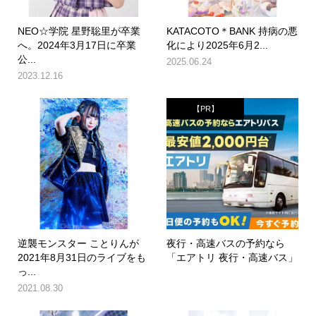
NEO☆学院 星野聡里が卒業
KATACOTO＊BANK 持病の悪
へ。2024年3月17日に卒業
化により2025年6月2...
公...
2025.06.24
2023.12.16
【PR】
逆襲モンスター ことりんが
夜行・高速バスの予約なら
2021年8月31日のライブをも
「エアトリ 夜行・高速バス」
っ...
2021.08.30