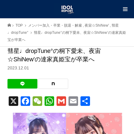
TOP
メンバー加入・卒業・脱退・解雇
,
夜宙☆ShiNew'
,
彗星
♩dropTune°
彗星♩dropTune°の桐下愛未、夜宙☆ShiNew’の達家真姫
宝が卒業へ
彗星♩dropTune°の桐下愛未、夜宙
☆ShiNew’の達家真姫宝が卒業へ
2023.12.01
X
Facebook
WeChat
WhatsApp
Gmail
Email
共
有