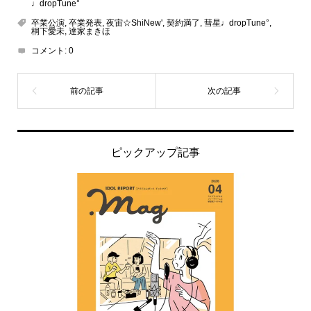
♩dropTune°
卒業公演
,
卒業発表
,
夜宙☆ShiNew'
,
契約満了
,
彗星♩dropTune°
,
桐下愛未
,
達家まきほ
コメント:
0
ピックアップ記事