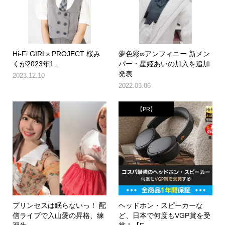
Hi-Fi GIRLs PROJECT 桜み
夢色彩∞アンフィニー 新メン
くが2023年1...
バー・星姫あいの加入を追加
発表
2023.12.10
2022.03.06
【PR】
プリンセスは眠らないっ！ 配
ヘッドホン・スピーカーな
信ライブで入山愛の昇格、練
ど、日本で何度もVGP賞を受