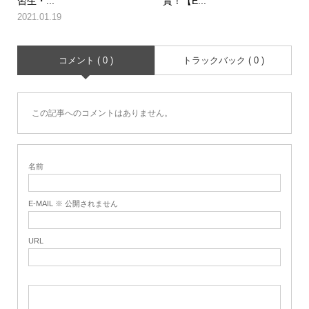
習生・...
賞！【E...
2021.01.19
コメント ( 0 )
トラックバック ( 0 )
この記事へのコメントはありません。
名前
E-MAIL ※ 公開されません
URL