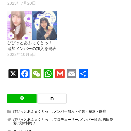
2023年7月20日
びびっとあふぇくとっ！
追加メンバーの加入を発表
2022年10月5日
X
Facebook
WeChat
WhatsApp
Gmail
Email
共
有
びびっとあふぇくとっ！
,
メンバー加入・卒業・脱退・解雇
びびっとあふぇくとっ！
,
プロデューサー
,
メンバー脱退
,
吉田愛
彩
,
現体制終了