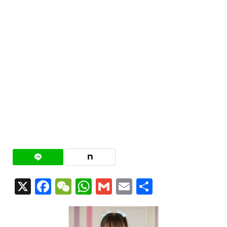
X
Facebook
WeChat
WhatsApp
Gmail
Email
共
有