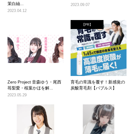
茉白紬...
2023.09.07
2023.04.12
【PR】
Zero Project 音森ゆう・尾西
育毛の常識を覆す！新感覚の
苺梨愛・桜葉かほを解...
炭酸育毛剤【バブルス】
2023.05.29