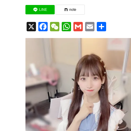
LINE
note
X
Facebook
WeChat
WhatsApp
Gmail
Email
共
有