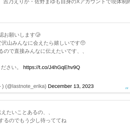
、吉乃えりか・佐野まゆも自身のXアカウントで現体制
認お願いします🥲
日まで沢山みんなに会えたら嬉しいです🥺
るので直接みんなに伝えたいです、、
ください。
https://t.co/J4hGqEhv9Q
lastnote_erika)
December 13, 2023
伝えたいことあるの、、
するのでもう少し待っててね