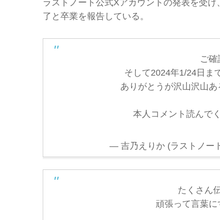
ラストノート公式Xアカウントの発表を受け
了と卒業を報告している。
ご確
そして2024年1/24
ありがとうが沢山沢山あ
本人コメント読んで
— 吉乃えりか (ラストノート) (@
たくさん
頑張って言葉に