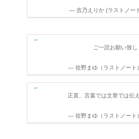
— 吉乃えりか (ラストノート) (@
ご一読お願い致し
— 佐野まゆ（ラストノート） (@
正直、言葉では文章では伝
— 佐野まゆ（ラストノート） (@