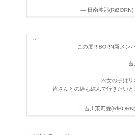
— 日南波那(RiBORN) 
この度RiBORN新メ
吉
🎀女の子は
皆さんとの絆も結んで行きたいと
— 吉川茉莉愛(RiBORN) 