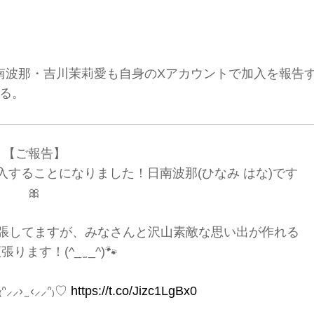
日南波那・吉川茉莉愛も自身のXアカウントで加入を報告
る。
【ご報告】
入することになりました！日南波那(ひなみ はな)です
🎀
張してますが、みなさんと沢山素敵な思い出が作れる
ります！(^_ ̫ _^)🐾
 ̫ ‹⸝⸝ᐢ₎♡
https://t.co/Jizc1LgBx0