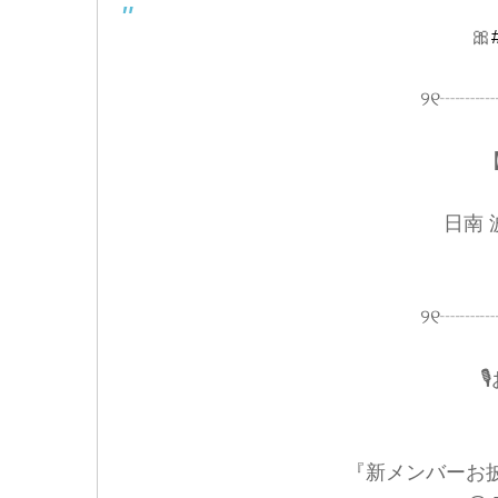
🎀
୨୧┈┈
【新
日南 波
୨୧┈┈

『新メンバーお