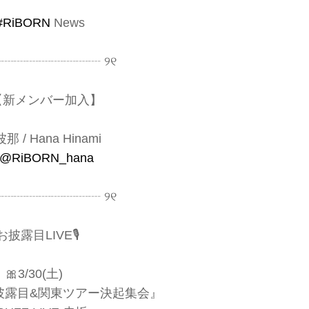
#RiBORN
News
┈┈┈┈┈┈┈┈┈ ୨୧
メンバー加入】
那 / Hana Hinami
@RiBORN_hana
┈┈┈┈┈┈┈┈┈ ୨୧
️お披露目LIVE🎙️
🎀3/30(土)
披露目&関東ツアー決起集会』