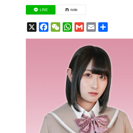
LINE
note
X
Facebook
WeChat
WhatsApp
Gmail
Email
共
有