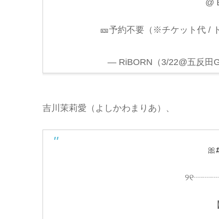
@ 
🎫予約不要（※チケット代 /
— RiBORN（3/22@五反田G6）
吉川茉莉愛（よしかわまりあ）、
🎀
୨୧┈┈
【新