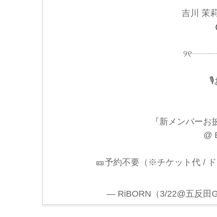
吉川 茉莉愛 
୨୧┈┈

『新メンバーお
@ 
🎫予約不要（※チケット代 / 
— RiBORN（3/22@五反田G6）