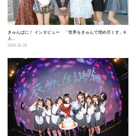
きゅんぱに！ インタビュー 「世界をきゅんで埋め尽くす」6
人...
2026.05.20