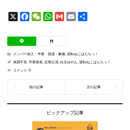
X
Facebook
WeChat
WhatsApp
Gmail
Email
共
有
メンバー加入・卒業・脱退・解雇
,
逆転ねこぱんちっ！
体調不良
,
卒業発表
,
定期公演
,
白玉ゆのん
,
逆転ねこぱんちっ！
コメント:
0
ピックアップ記事