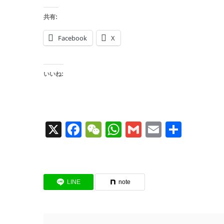
共有:
Facebook
X
いいね:
X
Facebook
WeChat
WhatsApp
Gmail
Email
共
有
LINE
note