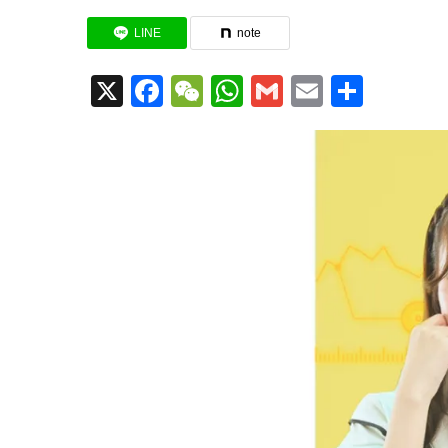
LINE
note
X
Facebook
WeChat
WhatsApp
Gmail
Email
共
有