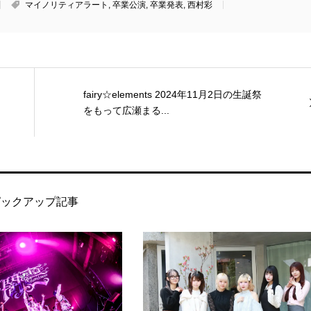
マイノリティアラート
,
卒業公演
,
卒業発表
,
西村彩
fairy☆elements 2024年11月2日の生誕祭
をもって広瀬まる...
ピックアップ記事