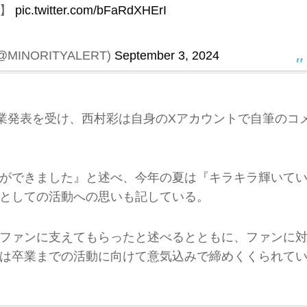
せ】
pic.twitter.com/bFaRdXHErI
INORITYALERT)
September 3, 2024
業発表を受け、西村彩は自身のXアカウントで自筆のコ
ができました』と述べ、今年の夏は『キラキラ輝いて
としての活動への思いも記している。
ファンに支えてもらったと述べるとともに、ファンに
は卒業までの活動に向けて意気込みで締めくくられて