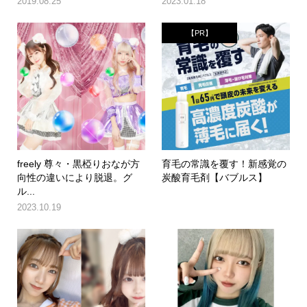
2019.08.25
2023.01.18
【PR】
freely 尊々・黒椏りおなが方
育毛の常識を覆す！新感覚の
向性の違いにより脱退。グ
炭酸育毛剤【バブルス】
ル...
2023.10.19