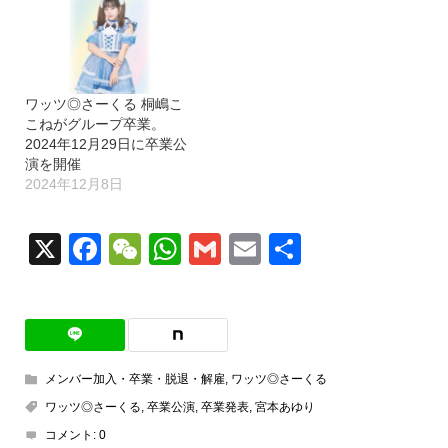
ワッツ◎さーくる 桐嶋こ
こねがグループ卒業。
2024年12月29日に卒業公
演を開催
2024年12月8日
X
Facebook
WeChat
WhatsApp
Gmail
Email
共
有
メンバー加入・卒業・脱退・解雇
,
ワッツ◎さーくる
ワッツ◎さーくる
,
卒業公演
,
卒業発表
,
宮本あゆり
コメント:
0