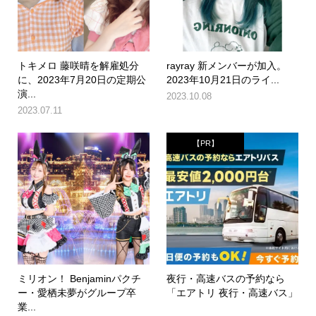
トキメロ 藤咲晴を解雇処分
rayray 新メンバーが加入。
に、2023年7月20日の定期公
2023年10月21日のライ...
演...
2023.10.08
2023.07.11
【PR】
ミリオン！ Benjaminパクチ
夜行・高速バスの予約なら
ー・愛栖未夢がグループ卒
「エアトリ 夜行・高速バス」
業...