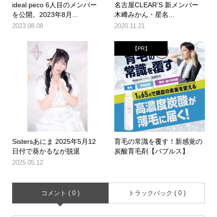
ideal peco 6人目のメンバー
名古屋CLEAR’S 新メンバー
を公開。2023年8月...
木﨑みかん・星名...
2023.08.08
2020.11.21
【PR】
Sistersあにま 2025年5月12
育毛の常識を覆す！新感覚の
日付で葵かるなが脱退
炭酸育毛剤【バブルス】
2025.05.12
コメント ( 0 )
トラックバック ( 0 )