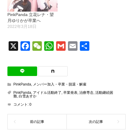
PinkPanda 立花レナ・望
月ゆりかが卒業へ
2022年3月18日
X
Facebook
WeChat
WhatsApp
Gmail
Email
共
有
PinkPanda
,
メンバー加入・卒業・脱退・解雇
PinkPanda
,
アイドル活動終了
,
卒業発表
,
治療専念
,
活動継続困
難
,
白雪あすか
コメント:
0