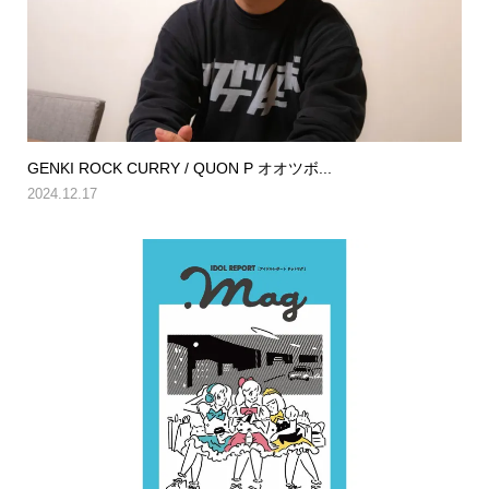
GENKI ROCK CURRY / QUON P オオツボ...
2024.12.17