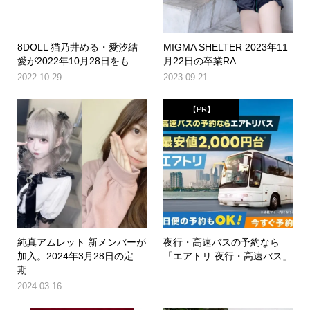
8DOLL 猫乃井める・愛汐結
MIGMA SHELTER 2023年11
愛が2022年10月28日をも...
月22日の卒業RA...
2022.10.29
2023.09.21
【PR】
純真アムレット 新メンバーが
夜行・高速バスの予約なら
加入。2024年3月28日の定
「エアトリ 夜行・高速バス」
期...
2024.03.16