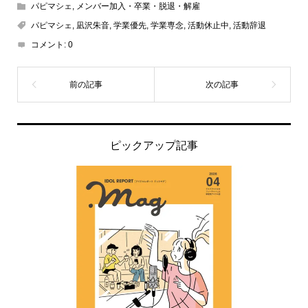
パピマシェ
,
メンバー加入・卒業・脱退・解雇
パピマシェ
,
凪沢朱音
,
学業優先
,
学業専念
,
活動休止中
,
活動辞退
コメント:
0
ピックアップ記事