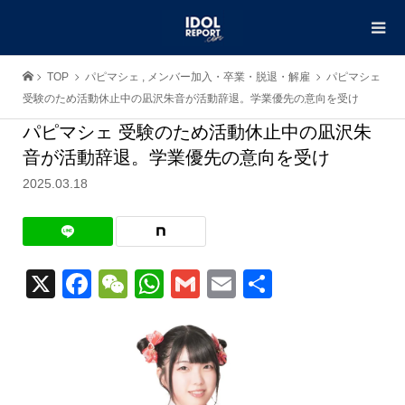
TOP
パピマシェ
,
メンバー加入・卒業・脱退・解雇
パピマシェ
受験のため活動休止中の凪沢朱音が活動辞退。学業優先の意向を受け
パピマシェ 受験のため活動休止中の凪沢朱
音が活動辞退。学業優先の意向を受け
2025.03.18
X
Facebook
WeChat
WhatsApp
Gmail
Email
共
有