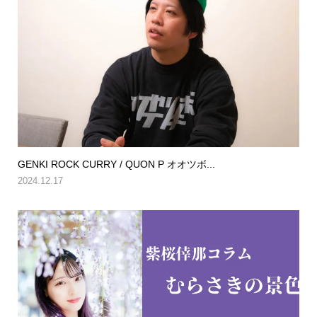
GENKI ROCK CURRY / QUON P オオツボ...
2024.12.17