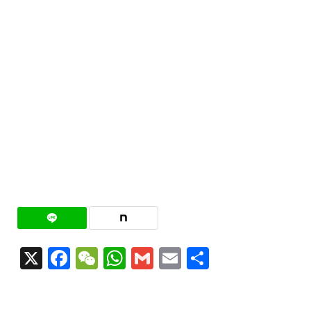
X
Facebook
WeChat
WhatsApp
Gmail
Email
共
有