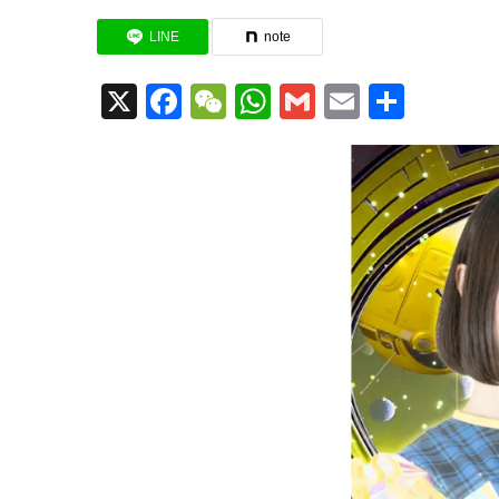
LINE
note
X
Facebook
WeChat
WhatsApp
Gmail
Email
共
有