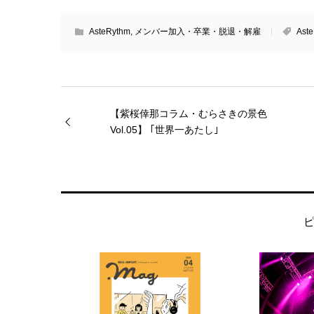
AsteRythm
,
メンバー加入・卒業・脱退・解雇
Ast
【紫桜倖那コラム・むらさきの景色
Vol.05】 ｢世界一あたし｣