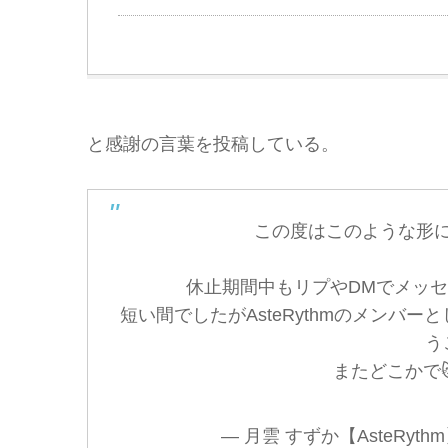
と感謝の言葉を投稿している。
この度はこのような形
休止期間中もリプやDMでメッ
短い間でしたがAsteRythmのメンバ
う
またどこかで
— 月雲 すずか【AsteRythm】 