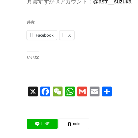
月雲すずか Xアカウント：
@astr__suzuka
共有:
Facebook
X
いいね:
X
Facebook
WeChat
WhatsApp
Gmail
Email
共
有
LINE
note