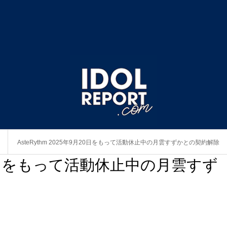
AsteRythm 2025年9月20日をもって活動休止中の月雲すずかとの契約解除
9月20日をもって活動休止中の月雲すず