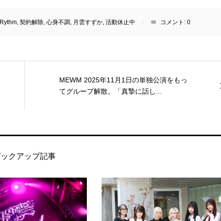
eRythm
,
契約解除
,
心身不調
,
月雲すずか
,
活動休止中
コメント:
0
MEWM 2025年11月1日の単独公演をもっ
てグループ解散。「真摯に話し...
ピックアップ記事