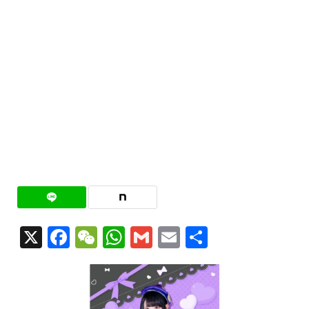
X
Facebook
WeChat
WhatsApp
Gmail
Email
共
有