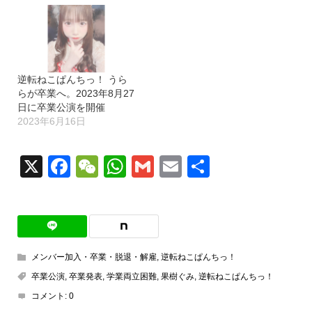
逆転ねこぱんちっ！ うら
らが卒業へ。2023年8月27
日に卒業公演を開催
2023年6月16日
X
Facebook
WeChat
WhatsApp
Gmail
Email
共
有
メンバー加入・卒業・脱退・解雇
,
逆転ねこぱんちっ！
卒業公演
,
卒業発表
,
学業両立困難
,
果樹ぐみ
,
逆転ねこぱんちっ！
コメント:
0