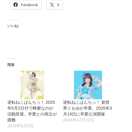
Facebook
X
いいね:
関連
逆転ねこぱんちっ！ 2025
逆転ねこぱんちっ！ 新世
年5月2日付で蜂蜜なのが
界☆もゆが卒業。2025年3
活動辞退。学業との両立が
月19日に卒業公演開催
困難
2024年12月12日
2025年5月3日