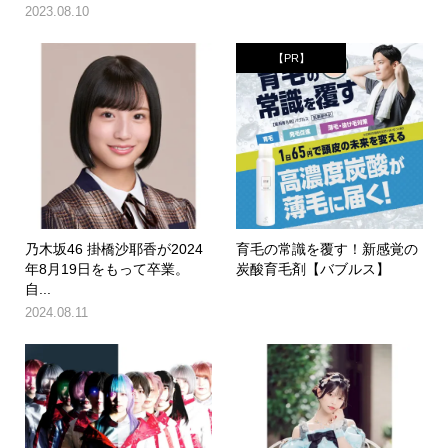
2023.08.10
【PR】
乃木坂46 掛橋沙耶香が2024
育毛の常識を覆す！新感覚の
年8月19日をもって卒業。
炭酸育毛剤【バブルス】
自...
2024.08.11