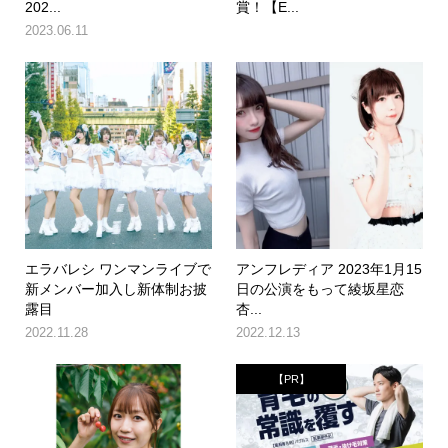
202...
賞！【E...
2023.06.11
エラバレシ ワンマンライブで
アンフレディア 2023年1月15
新メンバー加入し新体制お披
日の公演をもって綾坂星恋
露目
杏...
2022.11.28
2022.12.13
【PR】