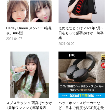
Harley Queen メンバー3名発
えぬえむとぅけ 2021年7月3
表。milk...
日をもって猫羽みけが一時卒
業...
2021.04.07
2021.06.09
【PR】
スプスラッシュ 西宮ほのかが
ヘッドホン・スピーカーな
1周年ワンマンで卒業発表。
ど、日本で何度もVGP賞を受