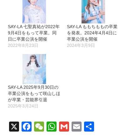
中…
SAY-LA 七聖真祐が2022年
SAY-LA ももちももの卒業
9月4日をもって卒業。同
を発表。2024年4月4日に
日に卒業公演を開催
卒業公演を開催
2022年8月23日
2024年3月9日
SAY-LA 2025年9月30日の
卒業公演をもって咲山しほ
が卒業・芸能界引退
2025年3月24日
X
Facebook
WeChat
WhatsApp
Gmail
Email
共
有