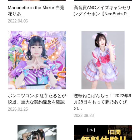
Marionette in the Mirror 白兎
高音質ANCノイズキャンセリ
花りあ...
ングイヤホン【NeoBuds P...
2022.04.06
ポンコツコンポ 紅芋たるとが
逆転ねこぱんちっ！ 2022年9
脱退。重大な契約違反を確認
月28日をもって夢乃あくび
の...
2026.01.25
2022.09.28
【PR】