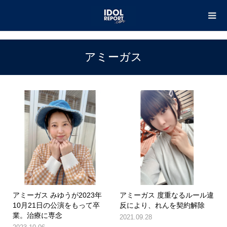
TOP
アミーガス
アミーガス
アミーガス みゆうが2023年
アミーガス 度重なるルール違
10月21日の公演をもって卒
反により、れんを契約解除
業。治療に専念
2021.09.28