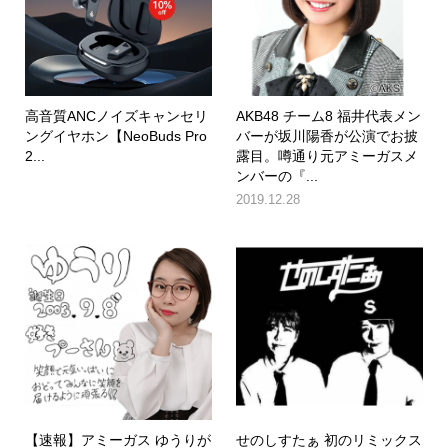
高音質ANCノイズキャンセリ
AKB48 チーム8 福井代表メン
ングイヤホン【NeoBuds Pro
バーが坂川陽香が公演でお披
2...
露目。噂通り元アミーガスメ
ンバーの『...
2019.12.28
【速報】アミーガス ゆうりが
せのしすたぁ 初のリミックス