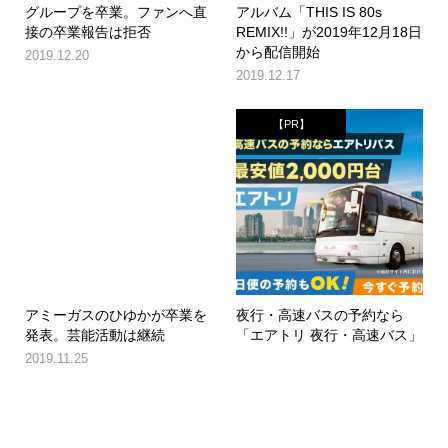
グループを卒業。ファンへ直
アルバム「THIS IS 80s
接の卒業報告は拒否
REMIX!!」が2019年12月18日
から配信開始
2019.12.20
2019.12.17
【PR】
アミーガスのひゆかが卒業を
夜行・高速バスの予約なら
発表。芸能活動は継続
「エアトリ 夜行・高速バス」
2019.11.25