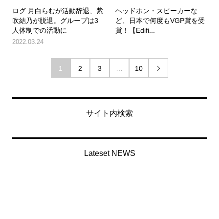
ログ 月白らむが活動辞退、紫
ヘッドホン・スピーカーな
吹結乃が脱退。グループは3
ど、日本で何度もVGP賞を受
人体制での活動に
賞！【Edifi...
2022.03.24
1
2
3
…
10

サイト内検索
Lateset NEWS