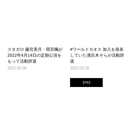
スタガロ 藤宮美月・雨宮楓が
#ワールドカオス 加入を発表
2022年4月14日の定期公演を
していた溝呂木そらが活動辞
もって活動辞退
退
2022.04.06
2022.03.29
【PR】