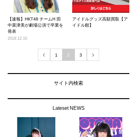
【速報】HKT48 チームH 田
アイドルグッズ高額買取【ア
中菜津美が劇場公演で卒業を
イドル館】
発表
2019.12.15
1
2
3


サイト内検索
Lateset NEWS