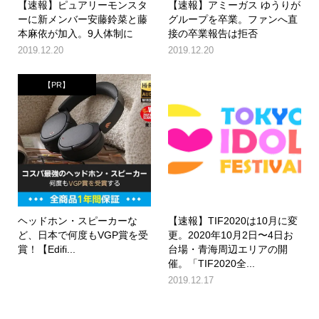
【速報】ピュアリーモンスタ
【速報】アミーガス ゆうりが
ーに新メンバー安藤鈴菜と藤
グループを卒業。ファンへ直
本麻依が加入。9人体制に
接の卒業報告は拒否
2019.12.20
2019.12.20
【PR】
ヘッドホン・スピーカーな
【速報】TIF2020は10月に変
ど、日本で何度もVGP賞を受
更。2020年10月2日〜4日お
賞！【Edifi...
台場・青海周辺エリアの開
催。「TIF2020全...
2019.12.17