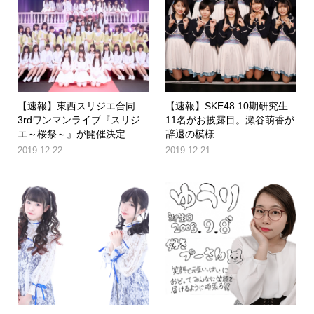
【速報】東西スリジエ合同
【速報】SKE48 10期研究生
3rdワンマンライブ『スリジ
11名がお披露目。瀬谷萌香が
エ～桜祭～』が開催決定
辞退の模様
2019.12.22
2019.12.21