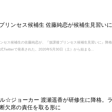
プリンセス候補生 佐藤純恋が候補生見習い
リンセス候補生の佐藤純恋が、『放課後プリンセス候補生見習いに』降
Twitterで発表された。2020年5月30日（土）から始まる...
ル☆ジョーカー 渡瀬遥香が研修生に降格。
断欠席の責任を取る形に