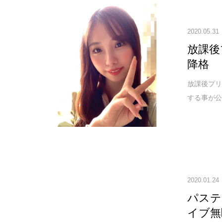
2020.05.31
放課後
降格
放課後プ
する事が公式
2020.01.24
パステ
イブ無