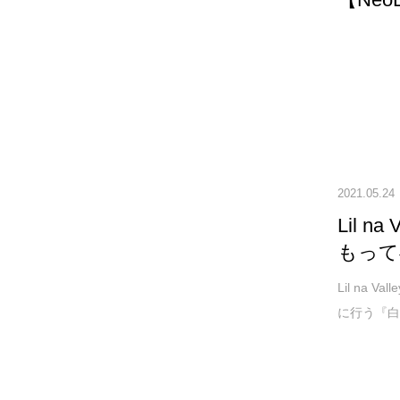
2021.05.24
Lil 
もって
Lil na 
に行う『白