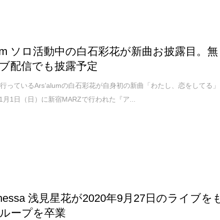
’alum ソロ活動中の白石彩花が新曲お披露目。無
ブ配信でも披露予定
行っているArs’alumの白石彩花が自身初の新曲「わたし、恋をしてる」
11月1日（日）に新宿MARZで行われた『ア...
athessa 浅見星花が2020年9月27日のライブを
ループを卒業