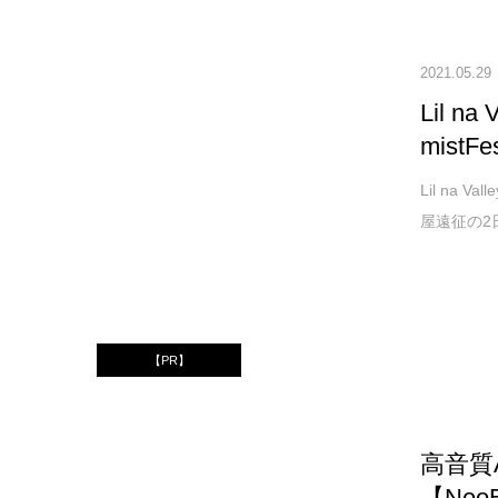
2021.05.29
Lil n
mistF
Lil na
屋遠征の2
【PR】
高音質
【NeoB