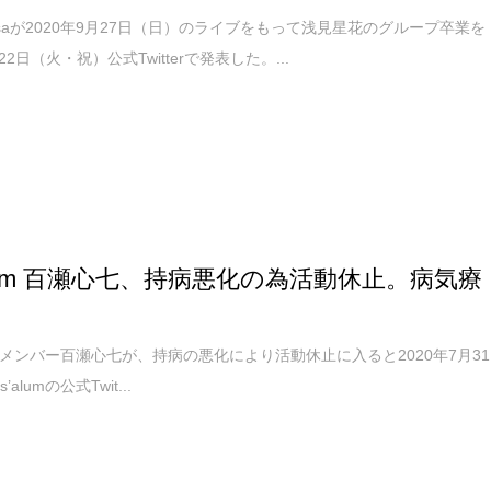
hessaが2020年9月27日（日）のライブをもって浅見星花のグループ卒業を
月22日（火・祝）公式Twitterで発表した。...
’alum 百瀬心七、持病悪化の為活動休止。病気療
lumのメンバー百瀬心七が、持病の悪化により活動休止に入ると2020年7月31
alumの公式Twit...