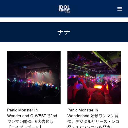
TOP
ナナ
ナナ
Panic Monster !n
Panic Monster !n
Wonderland O-WESTで2nd
Wonderland 始動ワンマン開
ワンマン開催。6大告知も
催。デジタルリリース・レコ
【ライブレポート】
発・１stワンマンを発表