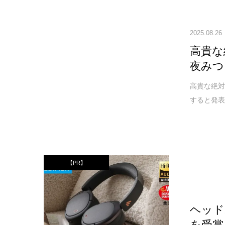
2025.08.26
高貴な
夜みつ
高貴な絶対
すると発表
【PR】
ヘッド
を受賞！