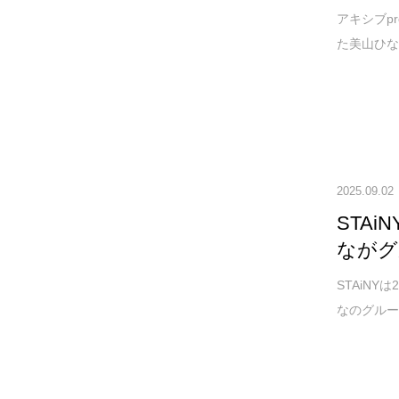
アキシブp
た美山ひな
2025.09.02
STA
ながグ
STAiN
なのグルー