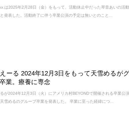
ixx.は2025年2月28日（金）をもって、活動休止中だった琴音あいの活
と発表した。活動終了に伴う卒業公演の予定は無いとのこと...
えーる 2024年12月3日をもって天雪めるが
卒業。療養に専念
るが2024年12月3日（火）にアメリカ村BEYONDで開催される卒業公
天雪めるのグループ卒業を発表した。 卒業に至った経緯につ...