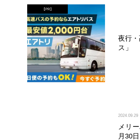
【PR】
夜行・
ス」
2024.09.29
メリー
月30