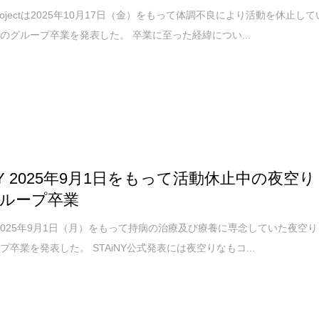
rojectは2025年10月17日（金）をもって体調不良により活動を休止して
のグループ卒業を発表した。 卒業に至った経緯につい...
iNY 2025年9月1日をもって活動休止中の夜空り
ループ卒業
Yは2025年9月1日（月）をもって持病の治療及び療養に専念していた夜空り
プ卒業を発表した。 STAiNY公式発表には夜空りなもコ...