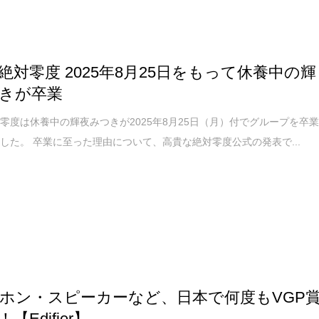
絶対零度 2025年8月25日をもって休養中の輝
きが卒業
零度は休養中の輝夜みつきが2025年8月25日（月）付でグループを卒
した。 卒業に至った理由について、高貴な絶対零度公式の発表で...
ホン・スピーカーなど、日本で何度もVGP
【Edifier】