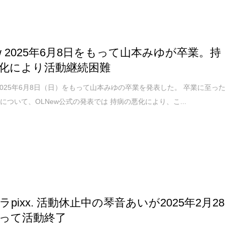
ew 2025年6月8日をもって山本みゆが卒業。持
化により活動継続困難
は2025年6月8日（日）をもって山本みゆの卒業を発表した。 卒業に至っ
について、OLNew公式の発表では 持病の悪化により、こ...
pixx. 活動休止中の琴音あいが2025年2月28
って活動終了