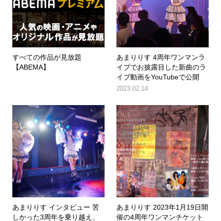
すべての作品が見放題
あまりりす 4周年ワンマンラ
【ABEMA】
イブでお披露目した新曲のラ
イブ動画をYouTubeで公開
2023.02.14
あまりりす インタビュー 苦
あまりりす 2023年1月19日開
しかった3周年を乗り越え、
催の4周年ワンマンチケット