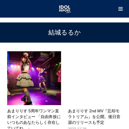
TOP
結城るるか
結城るるか
あまりりす 5周年ワンマン直
あまりりす 2nd MV『忘却モ
前インタビュー 「自由奔放に
ラトリアム』を公開。後日音
いつものあなたらしく存在し
源のリリースも予定
ていてね。」