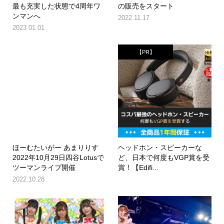
最も充実した状態で4周年ワ
の販売をスタート
ンマンへ
2022.11.17
2023.01.01
【PR】
ほーむたいがー あまりりす
ヘッドホン・スピーカーな
2022年10月29日四谷Lotusで
ど、日本で何度もVGP賞を受
ツーマンライブ開催
賞！【Edifi...
2022.10.28