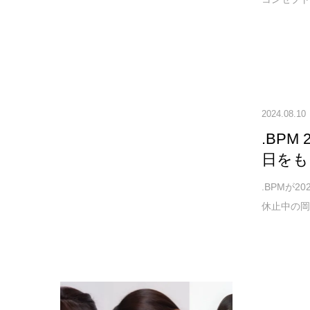
2024.08.10
.BPM
日をも
.BPMが2
休止中の岡咲