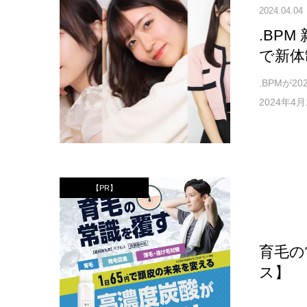
2024.04.04
.BP
で新体
.BPMが
2024年4
【PR】
育毛の
ス】