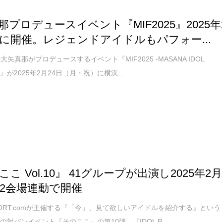
那プロデュースイベント『MIF2025』2025年
日に開催。レジェンドアイドルもパフォー...
の大矢真那がプロデュースするイベント『MIF2025 -MASANA IDOL
AL-』が2025年2月24日（月・祝）に横浜...
こ Vol.10』 41グループが出演し2025年2
に2会場連動で開催
REPORT.comが主催する『「今」、見て欲しいアイドルを紹介する』という
の対バンイベント『そのここ』の第10弾、『IDOL R...