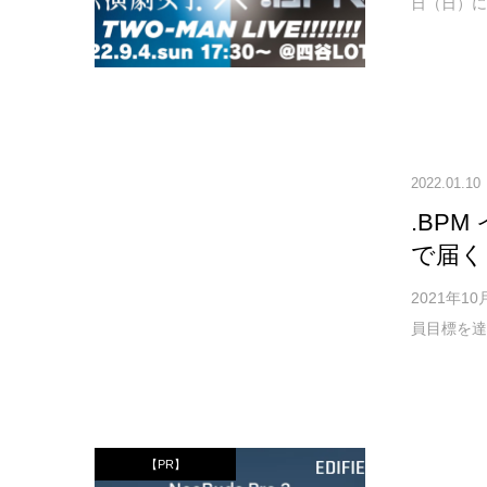
日（日）に四
2022.01.10
.BP
で届く
2021年
員目標を達
【PR】