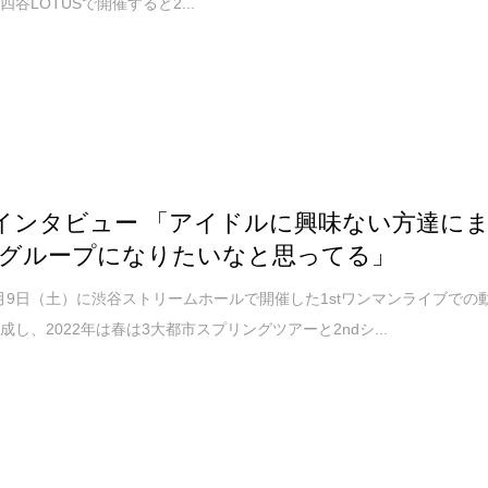
谷LOTUSで開催すると2...
M インタビュー 「アイドルに興味ない方達に
グループになりたいなと思ってる」
10月9日（土）に渋谷ストリームホールで開催した1stワンマンライブでの
成し、2022年は春は3大都市スプリングツアーと2ndシ...