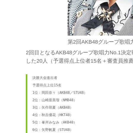
第2回AKB48グループ歌唱
2回目となるAKB48グループ歌唱力No.1
した20人（予選得点上位者15名＋審査員推
決勝大会進出者

予選得点上位15名

1位：岡田奈々（AKB48／STU48）

2位：山崎亜美瑠（NMB48）

3位：矢作萌夏（AKB48）

4位：秋吉優花（HKT48）

5位：峯岸みなみ（AKB48）

6位：矢野帆夏（STU48）
