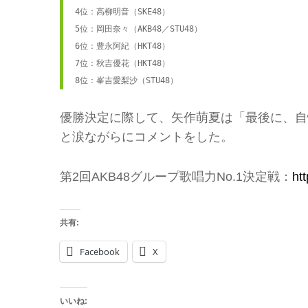
4位：高柳明音（SKE48）

5位：岡田奈々（AKB48／STU48）

6位：豊永阿紀（HKT48）

7位：秋吉優花（HKT48）

8位：峯吉愛梨沙（STU48）
優勝決定に際して、矢作萌夏は「最後に、自
と涙ながらにコメントをした。
第2回AKB48グループ歌唱力No.1決定戦：
ht
共有:
Facebook
X
いいね: