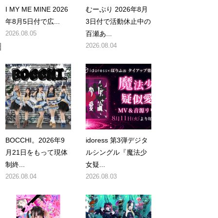
I MY ME MINE 2026
むーぷり 2026年8月
年8月5日付で広...
3日付で活動休止中の
2026.08.05
百瀬あ...
日
2026.08.04
BOCCHI。2026年9
idoress 第3弾デジタ
月21日をもって現体
ルシングル『魔法少
制終...
女疑...
2026.08.04
2026.08.03