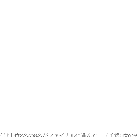
分け上位2名の8名がファイナルに進んだ。（予選6位の