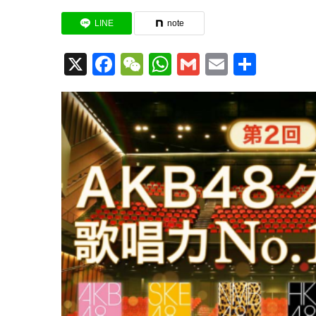
LINE
note
X
Facebook
WeChat
WhatsApp
Gmail
Email
共
有