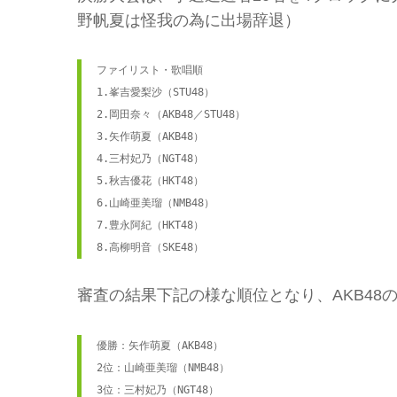
野帆夏は怪我の為に出場辞退）
ファイリスト・歌唱順
1.峯吉愛梨沙（STU48）
2.岡田奈々（AKB48／STU48） 
3.矢作萌夏（AKB48）
4.三村妃乃（NGT48）
5.秋吉優花（HKT48）
6.山崎亜美瑠（NMB48）
7.豊永阿紀（HKT48）
8.高柳明音（SKE48）
審査の結果下記の様な順位となり、AKB48
優勝：矢作萌夏（AKB48）

2位：山崎亜美瑠（NMB48）

3位：三村妃乃（NGT48）
