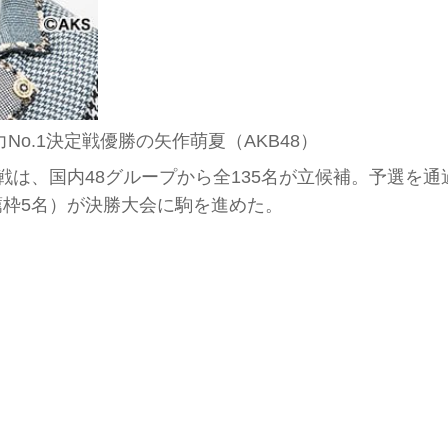
力No.1決定戦優勝の矢作萌夏（AKB48）
決定戦は、国内48グループから全135名が立候補。予選を通
薦枠5名）が決勝大会に駒を進めた。