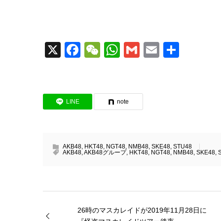
X
Facebook
WeChat
WhatsApp
Gmail
Email
共
有
LINE
note
AKB48
,
HKT48
,
NGT48
,
NMB48
,
SKE48
,
STU48
AKB48
,
AKB48グループ
,
HKT48
,
NGT48
,
NMB48
,
SKE48
,
26時のマスカレイドが2019年11月28日に