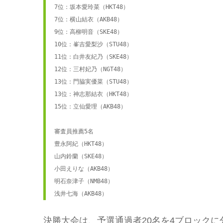
7位：坂本愛玲菜（HKT48）

7位：横山結衣（AKB48）

9位：高柳明音（SKE48）

10位：峯吉愛梨沙（STU48）

11位：白井友紀乃（SKE48）

12位：三村妃乃（NGT48）

13位：門脇実優菜（STU48）

13位：神志那結衣（HKT48）

15位：立仙愛理（AKB48）

審査員推薦5名

豊永阿紀（HKT48）

山内鈴蘭（SKE48）

小田えりな（AKB48）

明石奈津子（NMB48）

浅井七海（AKB48）
決勝大会は、予選通過者20名を4ブロックに