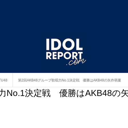
TU48
第2回AKB48グループ歌唱力No.1決定戦 優勝はAKB48の矢作萌夏
力No.1決定戦 優勝はAKB48の