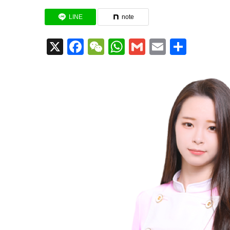
LINE
note
X
Facebook
WeChat
WhatsApp
Gmail
Email
共
有