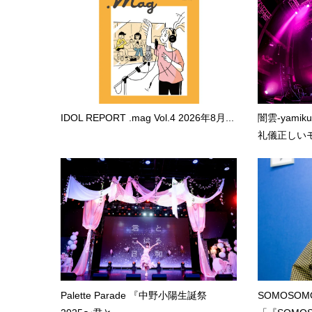
IDOL REPORT .mag Vol.4 2026年8月...
闇雲-yami
礼儀正しいモ.
Palette Parade 『中野小陽生誕祭
SOMOSO