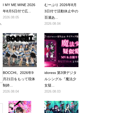
I MY ME MINE 2026
むーぷり 2026年8月
年8月5日付で広...
3日付で活動休止中の
2026.08.05
百瀬あ...
い
2026.08.04
BOCCHI。2026年9
idoress 第3弾デジタ
月21日をもって現体
ルシングル『魔法少
制終...
女疑...
2026.08.04
2026.08.03