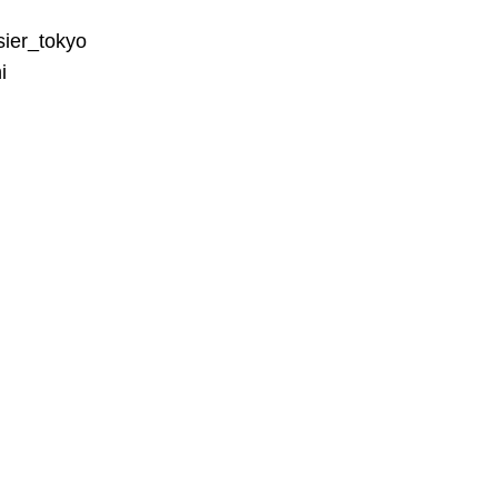
sier_tokyo
i