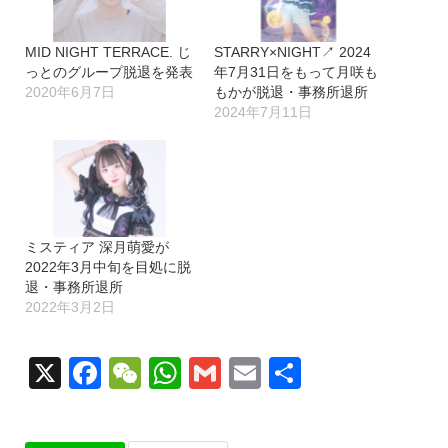
MID NIGHT TERRACE. じ
STARRY×NIGHT↗︎ 2024
っとのグループ脱退を発表
年7月31日をもって月咲も
2020年6月7日
もかが脱退・事務所退所
2024年7月11日
ミスティア 深月萌愛が
2022年3月中旬を目処に脱
退・事務所退所
2022年3月2日
X
Facebook
WeChat
WhatsApp
Gmail
Email
共
有