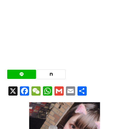
X
Facebook
WeChat
WhatsApp
Gmail
Email
共
有