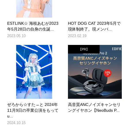
ESTLINK☆ 海枝あむが2023
HOT DOG CAT 2023年5月で
年5月28日の自身の生誕...
現体制終了。現メンバ...
2023.05.10
2023.02.19
【PR】
ぜろから☆すた→と 2024年
高音質ANCノイズキャンセリ
11月9日の卒業公演をもって
ングイヤホン【NeoBuds P...
u...
2024.10.15