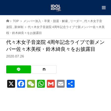
TOP
メンバー加入・卒業・脱退・解雇
,
リーダー
,
代々木女子音
楽院
,
新体制
代々木女子音楽院 4周年記念ライブで新メンバー佐々木美
桜・鈴木綺良々をお披露目
代々木女子音楽院 4周年記念ライブで新メン
バー佐々木美桜・鈴木綺良々をお披露目
2020.07.26
X
Facebook
WeChat
WhatsApp
Gmail
Email
共
有