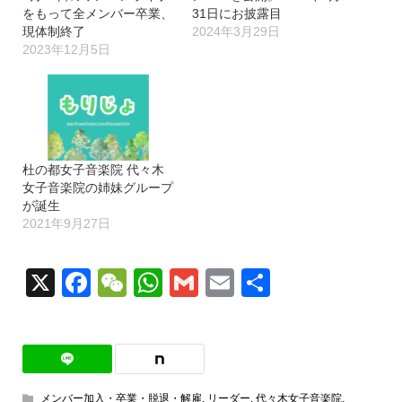
をもって全メンバー卒業、
31日にお披露目
現体制終了
2024年3月29日
2023年12月5日
杜の都女子音楽院 代々木
女子音楽院の姉妹グループ
が誕生
2021年9月27日
X
Facebook
WeChat
WhatsApp
Gmail
Email
共
有
メンバー加入・卒業・脱退・解雇
,
リーダー
,
代々木女子音楽院
,