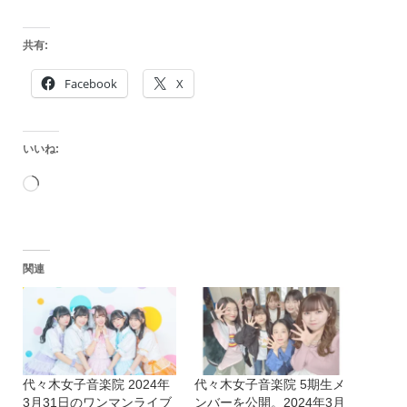
共有:
Facebook
X
いいね:
読
み
込
関連
み
中…
代々木女子音楽院 2024年
代々木女子音楽院 5期生メ
3月31日のワンマンライブ
ンバーを公開。2024年3月