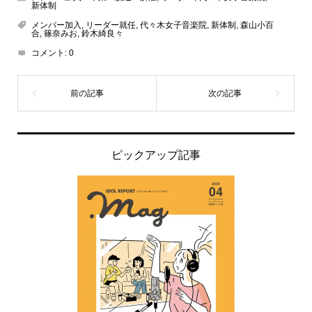
新体制
メンバー加入
,
リーダー就任
,
代々木女子音楽院
,
新体制
,
森山小百
合
,
篠奈みお
,
鈴木綺良々
コメント:
0
ピックアップ記事