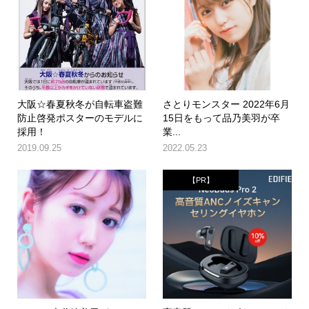
大阪☆春夏秋冬が自転車盗難
さとりモンスター 2022年6月
防止啓発ポスターのモデルに
15日をもって品乃美羽が卒
採用！
業...
2019.09.25
2022.05.23
【PR】