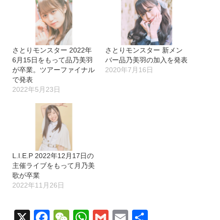
さとりモンスター 2022年
さとりモンスター 新メン
6月15日をもって品乃美羽
バー品乃美羽の加入を発表
が卒業。ツアーファイナル
2020年7月16日
で発表
2022年5月23日
L.I.E.P 2022年12月17日の
主催ライブをもって月乃美
歌が卒業
2022年11月26日
X
Facebook
WeChat
WhatsApp
Gmail
Email
共