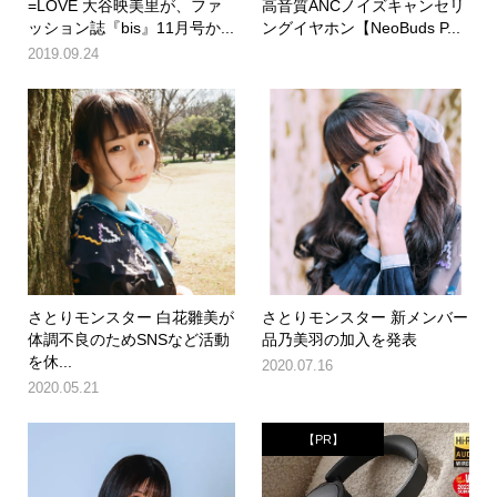
=LOVE 大谷映美里が、ファ
高音質ANCノイズキャンセリ
ッション誌『bis』11月号か...
ングイヤホン【NeoBuds P...
2019.09.24
さとりモンスター 白花雛美が
さとりモンスター 新メンバー
体調不良のためSNSなど活動
品乃美羽の加入を発表
を休...
2020.07.16
2020.05.21
【PR】