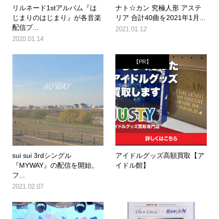
リルネード1stアルバム『は
ナト☆カン 究極人形 アステ
じまりのはじまり』が各音楽
リア 合計40曲を2021年1月...
配信プ...
2021.01.12
2020.01.14
【PR】
sui sui 3rdシングル
アイドルグッズ高額買取【ア
『MYWAY』の配信を開始。
イドル館】
フ...
2021.02.07