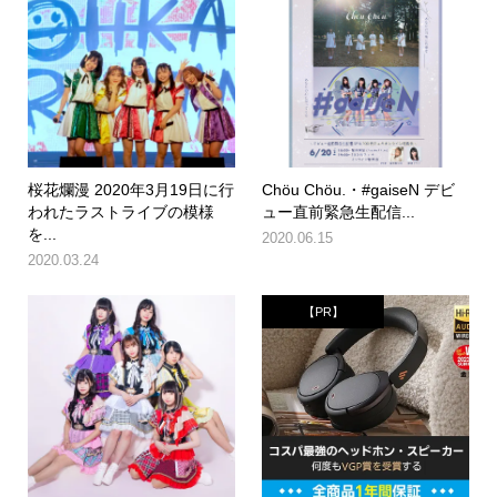
桜花爛漫 2020年3月19日に行
Chöu Chöu.・#gaiseN デビ
われたラストライブの模様
ュー直前緊急生配信...
を...
2020.06.15
2020.03.24
【PR】