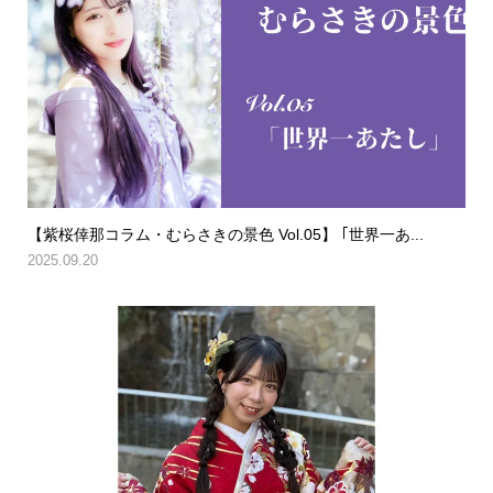
【紫桜倖那コラム・むらさきの景色 Vol.05】 ｢世界一あ...
2025.09.20