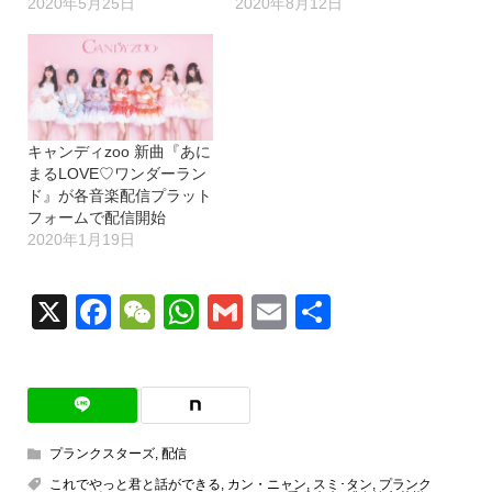
2020年5月25日
2020年8月12日
キャンディzoo 新曲『あに
まるLOVE♡ワンダーラン
ド』が各音楽配信プラット
フォームで配信開始
2020年1月19日
X
Facebook
WeChat
WhatsApp
Gmail
Email
共
有
プランクスターズ
,
配信
これでやっと君と話ができる
,
カン・ニャン
,
スミ･タン
,
プランク