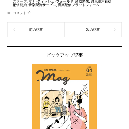
スターズ
,
マナ･ティッシュ･フォールド
,
愛成来来
,
緋鬼籠六花様
,
配信開始
,
音楽配信サービス
,
音楽配信プラットフォーム
コメント:
0
ピックアップ記事