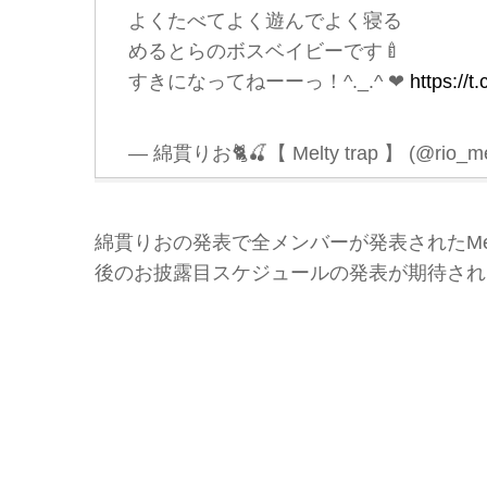
よくたべてよく遊んでよく寝る
めるとらのボスベイビーです🍼
すきになってねーーっ！^._.^ ❤︎
https://
— 綿貫りお🐈🍒【 Melty trap 】 (@rio_me
綿貫りおの発表で全メンバーが発表されたMel
後のお披露目スケジュールの発表が期待され