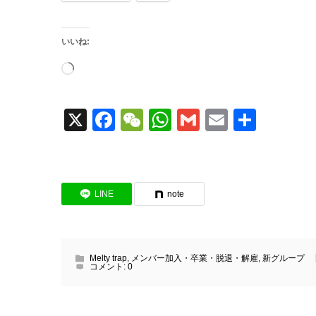
いいね:
読
み
X
Facebook
WeChat
WhatsApp
Gmail
Email
共
込
有
み
中…
LINE
note
Melty trap
,
メンバー加入・卒業・脱退・解雇
,
新グループ
コメント:
0