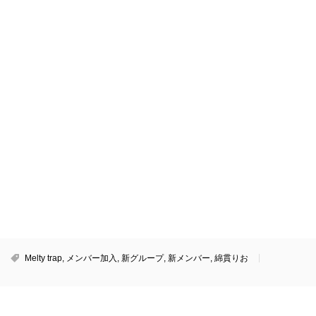
Melty trap
,
メンバー加入
,
新グループ
,
新メンバー
,
綿貫りお