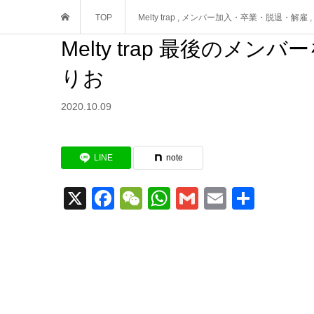
TOP
Melty trap
,
メンバー加入・卒業・脱退・解雇
,
Melty trap 最後のメ
りお
2020.10.09
LINE
note
X
Facebook
WeChat
WhatsApp
Gmail
Email
共
有