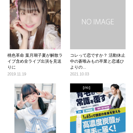
桃色革命 葉月瑚子夏が解散ラ
コレって恋ですか？ 活動休止
イブ含め全ライブ出演を見送
中の蒼唯みもの卒業と恋遙ひ
りに
よりの...
2019.11.19
2021.10.03
【PR】