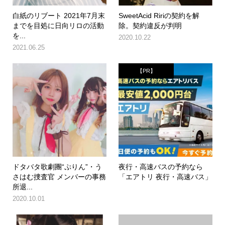
白紙のリブート 2021年7月末
SweetAcid Ririの契約を解
までを目処に日向リロの活動
除。契約違反が判明
を...
2020.10.22
2021.06.25
【PR】
ドタバタ歌劇團“ぷりん”・う
夜行・高速バスの予約なら
さはむ捜査官 メンバーの事務
「エアトリ 夜行・高速バス」
所退...
2020.10.01