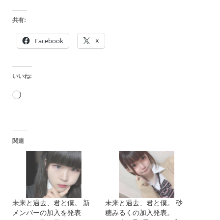
共有:
Facebook
X
いいね:
読
み
込
関連
み
中…
未来と過去、君と僕。 新
未来と過去、君と僕。 砂
メンバーの加入を発表
糖みるくの加入発表。