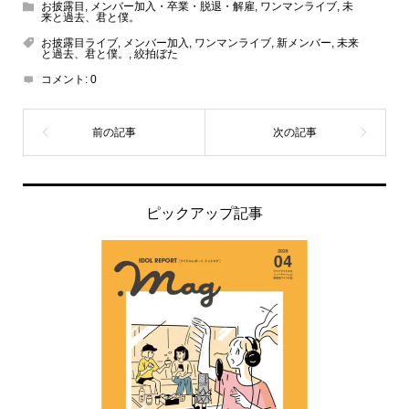
お披露目
,
メンバー加入・卒業・脱退・解雇
,
ワンマンライブ
,
未
来と過去、君と僕。
お披露目ライブ
,
メンバー加入
,
ワンマンライブ
,
新メンバー
,
未来
と過去、君と僕。
,
絞拍ぼた
コメント:
0
ピックアップ記事