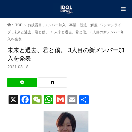
TOP
お披露目
,
メンバー加入・卒業・脱退・解雇
,
ワンマンライ
ブ
,
未来と過去、君と僕。
未来と過去、君と僕。 3人目の新メンバー加
入を発表
未来と過去、君と僕。 3人目の新メンバー加
入を発表
2021.03.18
X
Facebook
WeChat
WhatsApp
Gmail
Email
共
有