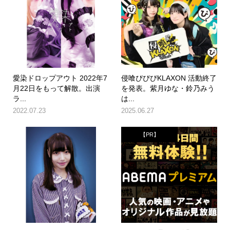
愛染ドロップアウト 2022年7
侵喰ぴぴぴKLAXON 活動終了
月22日をもって解散。出演
を発表。紫月ゆな・鈴乃みう
ラ...
は...
2022.07.23
2025.06.27
【PR】