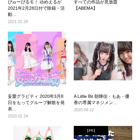
ぴゅーぴるモ！ ゆめえるが
すべての作品が見放題
2021年2月28日付で除籍・活
【ABEMA】
動...
2021.02.28
妄愛グラビティ 2020年3月8
A Little Bit 朝輝佳・もあ・優
日をもってグループ解散を発
香の専属マネジメン...
表...
2020.09.22
2020.02.24
【PR】