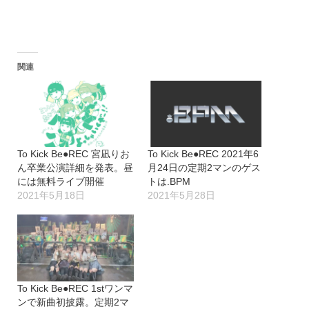
関連
To Kick Be●REC 宮凪りお
To Kick Be●REC 2021年6
ん卒業公演詳細を発表。昼
月24日の定期2マンのゲス
には無料ライブ開催
トは.BPM
2021年5月18日
2021年5月28日
To Kick Be●REC 1stワンマ
ンで新曲初披露。定期2マ