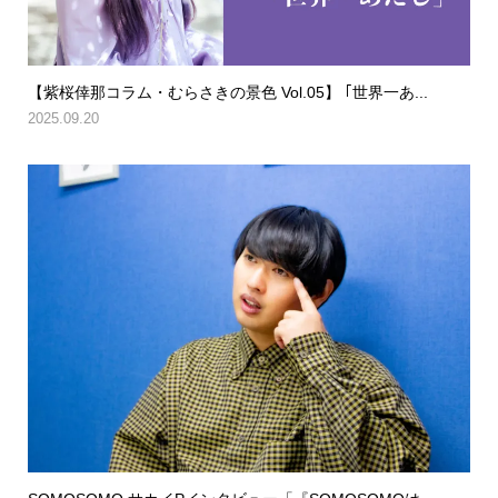
【紫桜倖那コラム・むらさきの景色 Vol.05】 ｢世界一あ...
2025.09.20