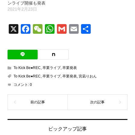
ンライブ開催も発表
2021年2月23日
X
Facebook
WeChat
WhatsApp
Gmail
Email
共
有
To Kick Be●REC
,
卒業ライブ
,
卒業発表
To Kick Be●REC
,
卒業ライブ
,
卒業発表
,
宮凪りおん
コメント:
0
ピックアップ記事