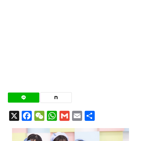
X
Facebook
WeChat
WhatsApp
Gmail
Email
共
有