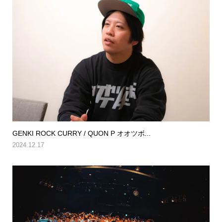
GENKI ROCK CURRY / QUON P オオツボ...
2024.12.17