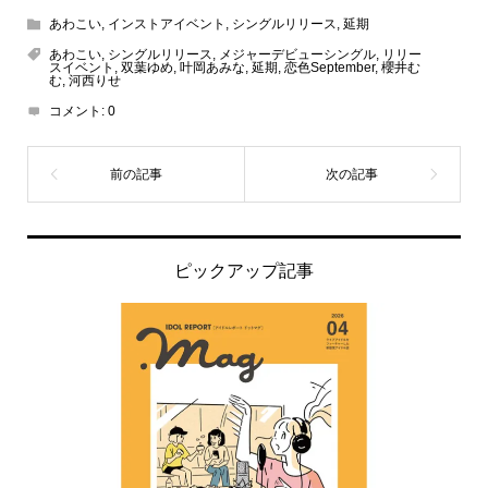
あわこい
,
インストアイベント
,
シングルリリース
,
延期
あわこい
,
シングルリリース
,
メジャーデビューシングル
,
リリー
スイベント
,
双葉ゆめ
,
叶岡あみな
,
延期
,
恋色September
,
櫻井む
む
,
河西りせ
コメント:
0
ピックアップ記事