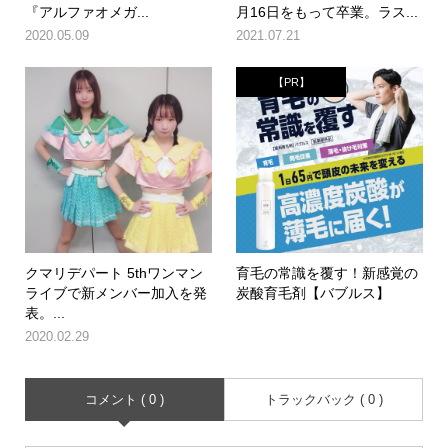
『アルファオメガ...
月16日をもって卒業。ラス...
2020.05.09
2021.07.21
【PR】
クマリデパート 5thワンマン
育毛の常識を覆す！新感覚の
ライブで新メンバー加入を発
炭酸育毛剤【バブルス】
表。...
2020.02.29
コメント ( 0 )
トラックバック ( 0 )