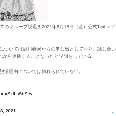
ループ脱退を2021年6月18日（金）公式Twitterア
、脱退については凪川春果からの申し出としており、話し合い
inmentから退団することなったと説明をしている。
的な脱退理由については触れられていない。
r.com/SzIbo5bSey
8, 2021