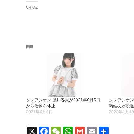
いいね:
関連
クレアシオン 凪川春果が2021年6月5日
クレアシオン 
から活動を休止
瀬結羽が脱
2021年6月6日
2022年1月1
X
Facebook
WeChat
WhatsApp
Gmail
Email
共