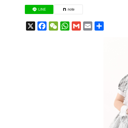
LINE
note
X
Facebook
WeChat
WhatsApp
Gmail
Email
共
有