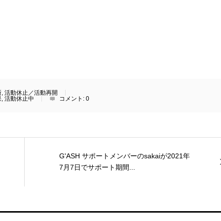
所
,
活動休止／活動再開
果
,
活動休止中
コメント:
0
G'ASH サポートメンバーのsakaiが2021年
7月7日でサポート期間...