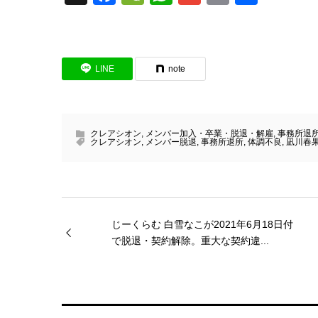
有
LINE
note
クレアシオン
,
メンバー加入・卒業・脱退・解雇
,
事務所退
クレアシオン
,
メンバー脱退
,
事務所退所
,
体調不良
,
凪川春
じーくらむ 白雪なこが2021年6月18日付
で脱退・契約解除。重大な契約違...