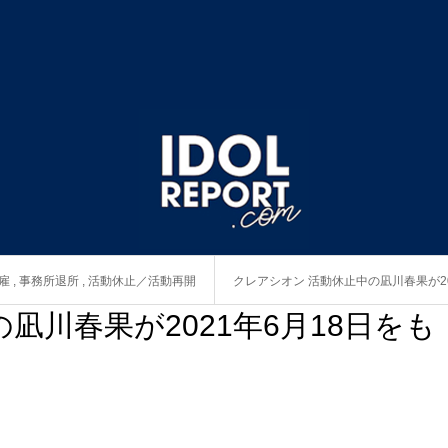
雇
,
事務所退所
,
活動休止／活動再開
クレアシオン 活動休止中の凪川春果が20
凪川春果が2021年6月18日をも