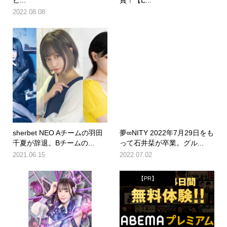
ビ...
賞！【E...
2022.08.08
sherbet NEO Aチームの羽田
夢∞NITY 2022年7月29日をも
千夏が辞退。Bチームの...
って石井栞が卒業。グル...
2021.06.15
2022.07.02
【PR】