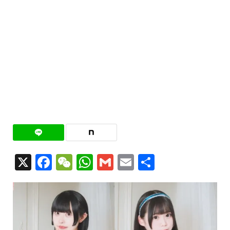
X
Facebook
WeChat
WhatsApp
Gmail
Email
共
有