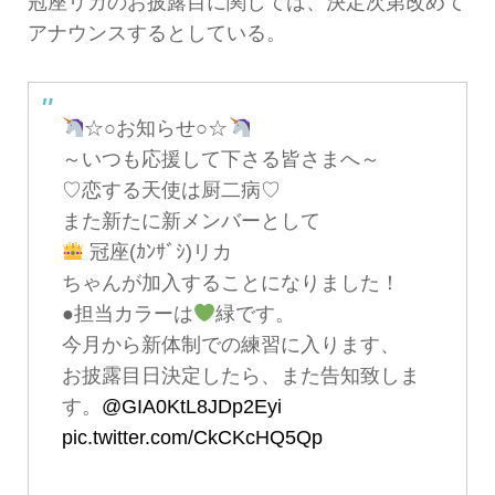
冠座リカのお披露目に関しては、決定次第改めて
アナウンスするとしている。
☆○お知らせ○☆
～いつも応援して下さる皆さまへ～
♡恋する天使は厨二病♡
また新たに新メンバーとして
冠座(ｶﾝｻﾞｼ)リカ
ちゃんが加入することになりました！
●担当カラーは
緑です。
今月から新体制での練習に入ります、
お披露目日決定したら、また告知致しま
す。
@GIA0KtL8JDp2Eyi
pic.twitter.com/CkCKcHQ5Qp