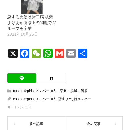
恋する天使は厨二病 桃瀬
まりあが健康上の問題でグ
ループを卒業
2021年10月26日
X
Facebook
WeChat
WhatsApp
Gmail
Email
共
有
cosmo☆girls
,
メンバー加入・卒業・脱退・解雇
cosmo☆girls
,
メンバー加入
,
冠座リカ
,
新メンバー
コメント:
0