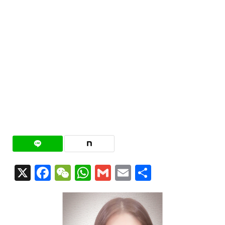
X
Facebook
WeChat
WhatsApp
Gmail
Email
共
有