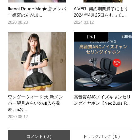
Ikenai Rouge Magic 新メンバ
AiVER. 契約期間満了により
ー姫宮のあが加...
2024年4月25日をもって...
2020.08.28
2024.03.12
【PR】
ワンダーウィード 天 新メン
高音質ANCノイズキャンセリ
バー望月みらいの加入を発
ングイヤホン【NeoBuds P...
表。5名...
2020.08.12
コメント ( 0 )
トラックバック ( 0 )