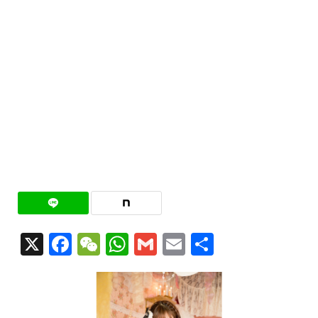
X
Facebook
WeChat
WhatsApp
Gmail
Email
共
有