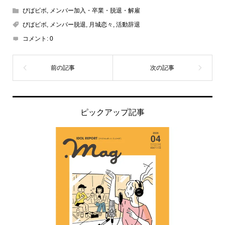
びばビボ
,
メンバー加入・卒業・脱退・解雇
びばビボ
,
メンバー脱退
,
月城恋々
,
活動辞退
コメント:
0
ピックアップ記事