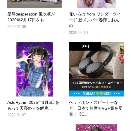
星屑desperation 風吹凛が
花いろは from ワンダーウィ
2020年2月17日をも...
ード 新メンバー春澤しおん
の...
2020.01.05
2020.08.10
【PR】
AsteRythm 2025年1月5日を
ヘッドホン・スピーカーな
もって天寝めろを解雇...
ど、日本で何度もVGP賞を受
賞！【E...
2025.01.07