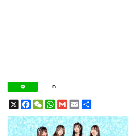
X
Facebook
WeChat
WhatsApp
Gmail
Email
共
有