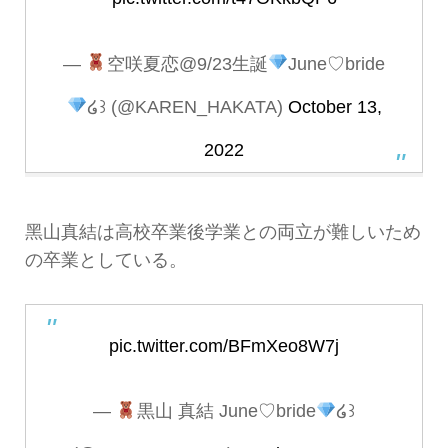
—
空咲夏恋@9/23生誕
June♡bride
໒꒱ (@KAREN_HAKATA)
October 13,
2022
黑山真結は高校卒業後学業との両立が難しいため
の卒業としている。
pic.twitter.com/BFmXeo8W7j
—
黒山 真結 June♡bride
໒꒱