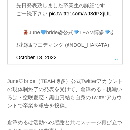
先日発表致しました卒業生の詳細です
ご一読下さい
pic.twitter.com/w93dPXjLlL
—
June
bride@公式
TEAM博多
໒
꒱花嫁&ウエディング (@IDOL_HAKATA)
October 13, 2022
June♡bride（TEAM博多）公式Twitterアカウント
の現体制終了の発表を受けて、倉澤める・桃瀬い
ろは・空咲夏恋・黑山真結も自身のTwitterアカウ
ントで卒業を報告を投稿。
倉澤めるは活動への感謝と共にステージ再び立つ