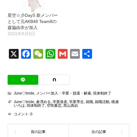
星空☆彡DayS 新メンバー
として元AKB48 Team8の
森脇由衣が加入
2021年9月6日
X
Facebook
WeChat
WhatsApp
Gmail
Email
共
有
June♡bride
,
メンバー加入・卒業・脱退・解雇
,
現体制終了
June♡bride
,
倉澤める
,
卒業発表
,
学業専念
,
就職
,
就職活動
,
桃瀬
いろは
,
現体制終了
,
空咲夏恋
,
黑山真結
コメント:
0