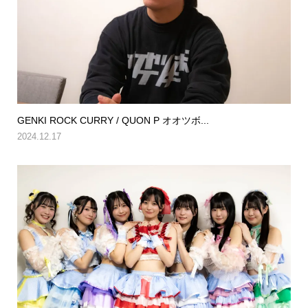
GENKI ROCK CURRY / QUON P オオツボ...
2024.12.17