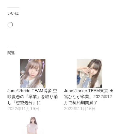
いいね:
読
み
込
関連
み
中…
June♡bride TEAM博多 空
June♡bride TEAM東京 田
咲夏恋の『卒業』を取り消
宮ひなが卒業。2022年12
し『懲戒処分』に
月で契約期間満了
2022年11月19日
2022年11月16日