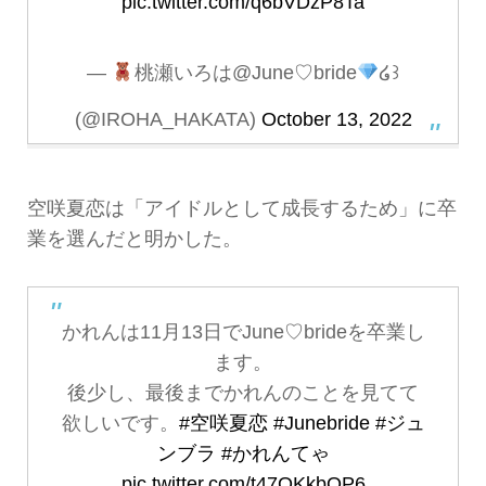
pic.twitter.com/q6bVDzP8Ta
—
桃瀬いろは@June♡bride
໒꒱
(@IROHA_HAKATA)
October 13, 2022
空咲夏恋は「アイドルとして成長するため」に卒
業を選んだと明かした。
かれんは11月13日でJune♡brideを卒業し
ます。
後少し、最後までかれんのことを見てて
欲しいです。
#空咲夏恋
#Junebride
#ジュ
ンブラ
#かれんてゃ
pic.twitter.com/t47OKkbQP6