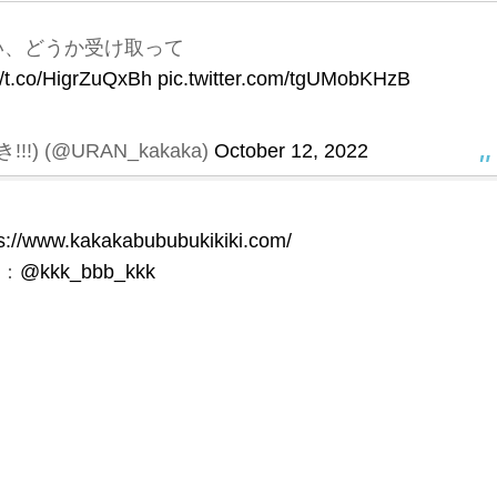
い、どうか受け取って
//t.co/HigrZuQxBh
pic.twitter.com/tgUMobKHzB
!) (@URAN_kakaka)
October 12, 2022
s://www.kakakabububukikiki.com/
ト：
@kkk_bbb_kkk