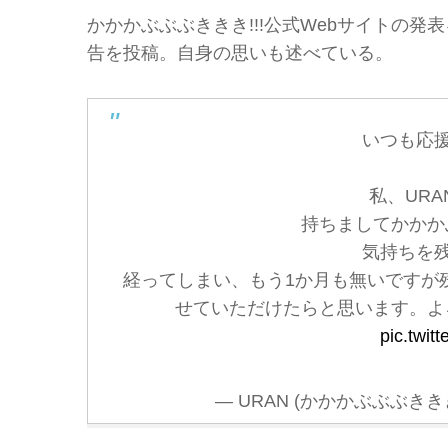
かかかぶぶぶききき!!!公式Webサイトの発表
告を投稿。自身の思いも述べている。
いつも応
私、URA
持ちましてかかかぶ
気持ちを
経ってしまい、もう1か月も無いですが
せていただけたらと思います。よ
pic.twi
— URAN (かかかぶぶぶききき!!