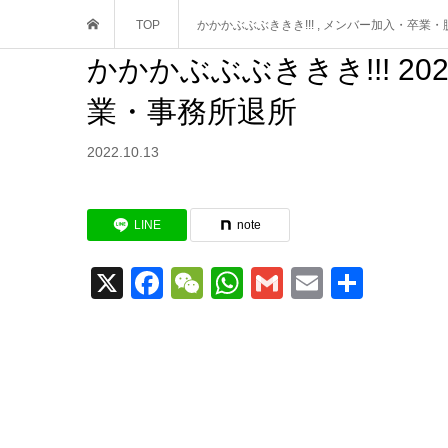
TOP
かかかぶぶぶききき!!!
,
メンバー加入・卒業・
かかかぶぶぶききき!!! 20
業・事務所退所
2022.10.13
LINE
note
X
Facebook
WeChat
WhatsApp
Gmail
Email
共
有