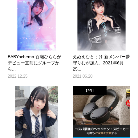
BABYschema 百瀬ひららが
えぬえむとぅけ 新メンバー夢
デビュー直前にグループか
守りむが加入。2021年6月
ら...
25...
2022.12.25
2021.06.20
【PR】