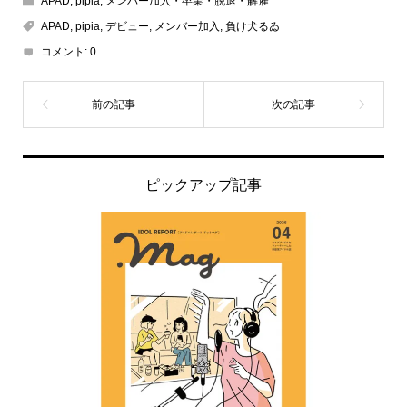
APAD
,
pipia
,
メンバー加入・卒業・脱退・解雇
APAD
,
pipia
,
デビュー
,
メンバー加入
,
負け犬るゐ
コメント:
0
ピックアップ記事