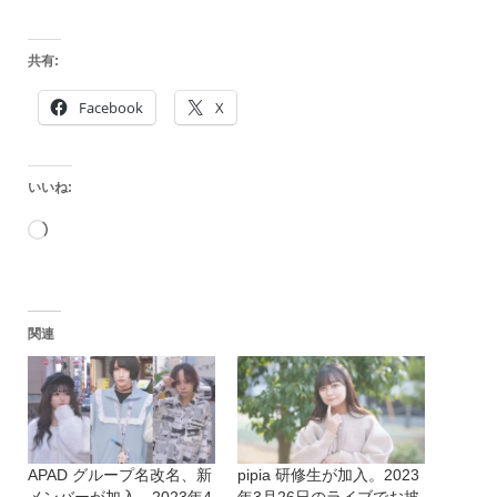
共有:
Facebook
X
いいね:
読
み
込
関連
み
中…
APAD グループ名改名、新
pipia 研修生が加入。2023
メンバーが加入。2023年4
年3月26日のライブでお披